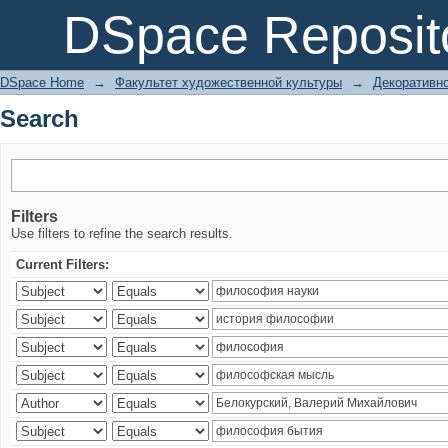
Search
DSpace Reposit
DSpace Home
→
Факультет художественной культуры
→
Декоративно
Search
Filters
Use filters to refine the search results.
Current Filters: