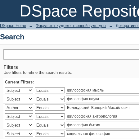
Search
DSpace Reposit
DSpace Home
→
Факультет художественной культуры
→
Декоративно
Search
Filters
Use filters to refine the search results.
Current Filters: