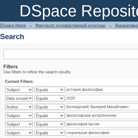
Search
DSpace Reposit
DSpace Home
→
Факультет художественной культуры
→
Декоративно
Search
Filters
Use filters to refine the search results.
Current Filters: