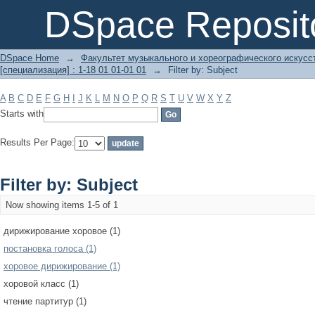
Filter by: Subject
DSpace Reposit
DSpace Home
→
Факультет музыкального и хореографического искусс
[специализация] : 1-18 01 01-01 01
→
Filter by: Subject
A
B
C
D
E
F
G
H
I
J
K
L
M
N
O
P
Q
R
S
T
U
V
W
X
Y
Z
Starts with
Results Per Page:
Filter by: Subject
Now showing items 1-5 of 1
дирижирование хоровое (1)
постановка голоса (1)
хоровое дирижирование (1)
хоровой класс (1)
чтение партитур (1)