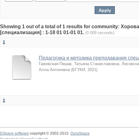
Showing 1 out of a total of 1 results for community: Хор
[специализация] : 1-18 01 01-01 01.
(0.009 seconds)
1
Педагогика и методика преподавания спе
Гажевская-Пешак, Татьяна Станиславовна
;
Лисовска
Алла Антоновна
(
БГУКИ
,
2021
)
1
DSpace software
copyright © 2002-2015
DuraSpace