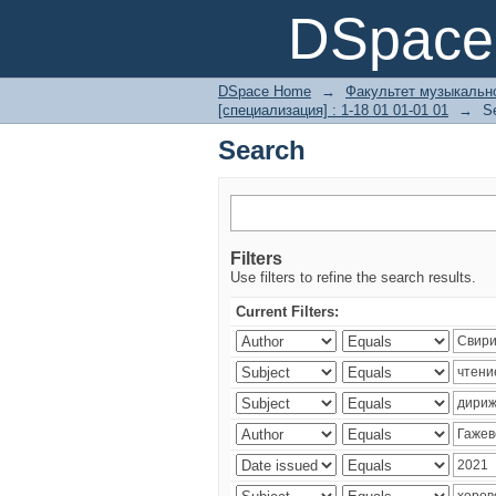
Search
DSpace 
DSpace Home
→
Факультет музыкально
[специализация] : 1-18 01 01-01 01
→
S
Search
Filters
Use filters to refine the search results.
Current Filters: