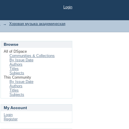
Login
1
→
Хоровая музыка академическая
Browse
All of DSpace
Communities & Collections
By Issue Date
Authors
Titles
Subjects
This Community
By Issue Date
Authors
Titles
Subjects
My Account
Login
Register