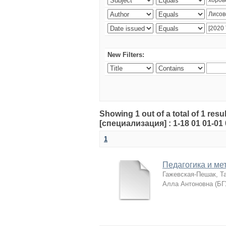
New Filters:
Showing 1 out of a total of 1 r
[специализация] : 1-18 01 01-01
1
Педагогика и ме
Гажевская-Пешак, Т
Алла Антоновна
(
БГ