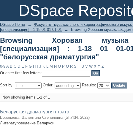
Browsing Хоровая музыка академическ
DSpace Reposit
Subject "белорусская драматургия"
DSpace Home
→
Факультет музыкального и хореографического искусс
[специализация] : 1-18 01 01-01 01
→
Browsing Хоровая музыка академич
Browsing Хоровая музыка 
[специализация] : 1-18 01 01-
"белорусская драматургия"
0-9
A
B
C
D
E
F
G
H
I
J
K
L
M
N
O
P
Q
R
S
T
U
V
W
X
Y
Z
Or enter first few letters:
Sort by:
Order:
Results:
Now showing items 1-1 of 1
Беларуская драматургія і тэатр
Воропаева, Валентина Степановна
(
БГУКИ
,
2022
)
Литературоведение Беларуси