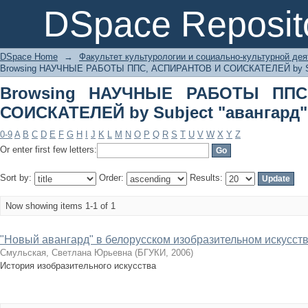
Browsing НАУЧНЫЕ РАБОТЫ ППС, А
DSpace Reposit
"авангард"
DSpace Home
→
Факультет культурологии и социально-культурной де
Browsing НАУЧНЫЕ РАБОТЫ ППС, АСПИРАНТОВ И СОИСКАТЕЛЕЙ by S
Browsing НАУЧНЫЕ РАБОТЫ ППС
СОИСКАТЕЛЕЙ by Subject "авангард"
0-9
A
B
C
D
E
F
G
H
I
J
K
L
M
N
O
P
Q
R
S
T
U
V
W
X
Y
Z
Or enter first few letters:
Sort by:
Order:
Results:
Now showing items 1-1 of 1
"Новый авангард" в белорусском изобразительном искусств
Смульская, Светлана Юрьевна
(
БГУКИ
,
2006
)
История изобразительного искусства