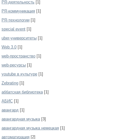
PR-деятельность
[1]
PR-коммуникация
[1]
PR-технологии
[1]
special event
[1]
uber-университеты
[1]
Web 3.0
[1]
web-пространство
[1]
web-ресурсы
[1]
youtube в культуре
[1]
Zebrating
[1]
аббатская библиотека
[1]
АБИС
[1]
авангард
[1]
авангардная музыка
[3]
авангардная музыка немецкая
[1]
автоматизация
[2]