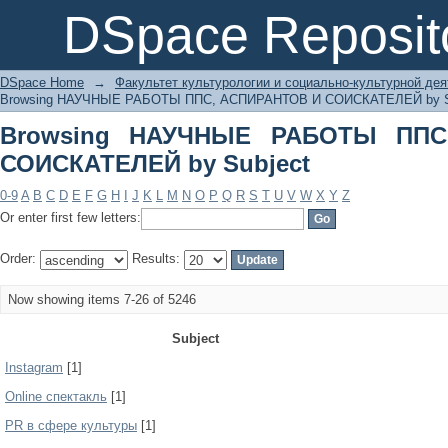
Browsing НАУЧНЫЕ РАБОТЫ ППС, А
DSpace Reposit
DSpace Home
→
Факультет культурологии и социально-культурной де
Browsing НАУЧНЫЕ РАБОТЫ ППС, АСПИРАНТОВ И СОИСКАТЕЛЕЙ by S
Browsing НАУЧНЫЕ РАБОТЫ ППС
СОИСКАТЕЛЕЙ by Subject
0-9
A
B
C
D
E
F
G
H
I
J
K
L
M
N
O
P
Q
R
S
T
U
V
W
X
Y
Z
Or enter first few letters:
Order:
Results:
Now showing items 7-26 of 5246
Subject
Instagram
[1]
Online спектакль
[1]
PR в сфере культуры
[1]