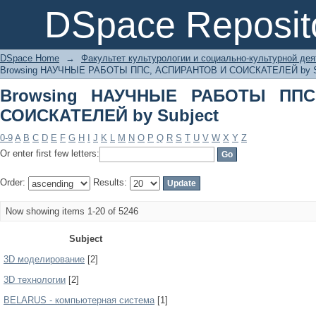
Browsing НАУЧНЫЕ РАБОТЫ ППС, А
DSpace Reposit
DSpace Home
→
Факультет культурологии и социально-культурной де
Browsing НАУЧНЫЕ РАБОТЫ ППС, АСПИРАНТОВ И СОИСКАТЕЛЕЙ by S
Browsing НАУЧНЫЕ РАБОТЫ ППС
СОИСКАТЕЛЕЙ by Subject
0-9
A
B
C
D
E
F
G
H
I
J
K
L
M
N
O
P
Q
R
S
T
U
V
W
X
Y
Z
Or enter first few letters:
Order:
Results:
Now showing items 1-20 of 5246
Subject
3D моделирование
[2]
3D технологии
[2]
BELARUS - компьютерная система
[1]