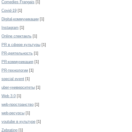
Comedies Frangais
[1]
Covid-19
[1]
Digital-коммуникации
[1]
Instagram
[1]
Online спектакль
[1]
PR в сфере культуры
[1]
PR-деятельность
[1]
PR-коммуникация
[1]
PR-технологии
[1]
special event
[1]
uber-университеты
[1]
Web 3.0
[1]
web-пространство
[1]
web-ресурсы
[1]
youtube в культуре
[1]
Zebrating
[1]