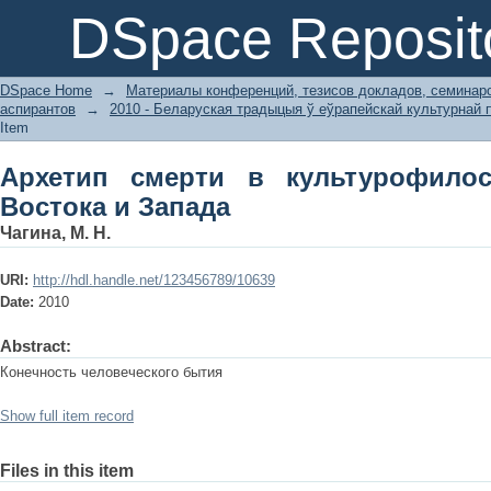
Архетип смерти в культурофилософс
DSpace Reposit
DSpace Home
→
Материалы конференций, тезисов докладов, семинар
аспирантов
→
2010 - Беларуская традыцыя ў еўрапейскай культурнай 
Item
Архетип смерти в культурофило
Востока и Запада
Чагина, М. Н.
URI:
http://hdl.handle.net/123456789/10639
Date:
2010
Abstract:
Конечность человеческого бытия
Show full item record
Files in this item