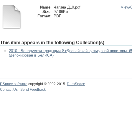
Name:
Чагина Д10.pdf
View/
Size:
97.86Kb
Format:
PDF
This item appears in the following Collection(s)
2010 - Беларуская традыцыя ў еўрапейскай культурнай прасторы: 6
(депонирован в БелИСА)
DSpace software
copyright © 2002-2015
DuraSpace
Contact Us
|
Send Feedback