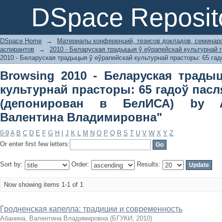
Browsing 2010 - Беларуская традыцы
DSpace Reposit
гадоў пасля Вялікай Перамогі (деп
Валентина Владимировна"
DSpace Home
→
Материалы конференций, тезисов докладов, семинар
аспирантов
→
2010 - Беларуская традыцыя ў еўрапейскай культурнай 
2010 - Беларуская традыцыя ў еўрапейскай культурнай прасторы: 65 гад
Browsing 2010 - Беларуская трады
культурнай прасторы: 65 гадоў пасл
(депонирован в БелИСА) by A
Валентина Владимировна"
0-9
A
B
C
D
E
F
G
H
I
J
K
L
M
N
O
P
Q
R
S
T
U
V
W
X
Y
Z
Or enter first few letters:
Sort by:
Order:
Results:
Now showing items 1-1 of 1
Гродненская капелла: традиции и современность
Абанина, Валентина Владимировна
(
БГУКИ
,
2010
)