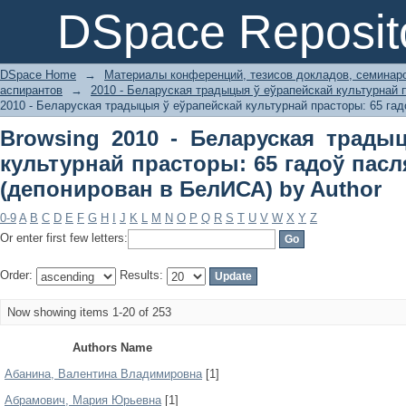
Browsing 2010 - Беларуская традыцы
DSpace Reposit
гадоў пасля Вялікай Перамогі (депо
DSpace Home
→
Материалы конференций, тезисов докладов, семинар
аспирантов
→
2010 - Беларуская традыцыя ў еўрапейскай культурнай 
2010 - Беларуская традыцыя ў еўрапейскай культурнай прасторы: 65 гад
Browsing 2010 - Беларуская трады
культурнай прасторы: 65 гадоў пасл
(депонирован в БелИСА) by Author
0-9
A
B
C
D
E
F
G
H
I
J
K
L
M
N
O
P
Q
R
S
T
U
V
W
X
Y
Z
Or enter first few letters:
Order:
Results:
Now showing items 1-20 of 253
Authors Name
Абанина, Валентина Владимировна
[1]
Абрамович, Мария Юрьевна
[1]