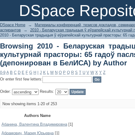
Browsing 2010 - Беларуская традыцы
DSpace Reposit
гадоў пасля Вялікай Перамогі (депо
DSpace Home
→
Материалы конференций, тезисов докладов, семинар
аспирантов
→
2010 - Беларуская традыцыя ў еўрапейскай культурнай 
2010 - Беларуская традыцыя ў еўрапейскай культурнай прасторы: 65 гад
Browsing 2010 - Беларуская трады
культурнай прасторы: 65 гадоў пасл
(депонирован в БелИСА) by Author
0-9
A
B
C
D
E
F
G
H
I
J
K
L
M
N
O
P
Q
R
S
T
U
V
W
X
Y
Z
Or enter first few letters:
Order:
Results:
Now showing items 1-20 of 253
Authors Name
Абанина, Валентина Владимировна
[1]
Абрамович, Мария Юрьевна
[1]