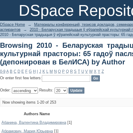
Browsing 2010 - Беларуская традыцы
DSpace Reposit
гадоў пасля Вялікай Перамогі (депо
DSpace Home
→
Материалы конференций, тезисов докладов, семинар
аспирантов
→
2010 - Беларуская традыцыя ў еўрапейскай культурнай 
2010 - Беларуская традыцыя ў еўрапейскай культурнай прасторы: 65 гад
Browsing 2010 - Беларуская трады
культурнай прасторы: 65 гадоў пасл
(депонирован в БелИСА) by Author
0-9
A
B
C
D
E
F
G
H
I
J
K
L
M
N
O
P
Q
R
S
T
U
V
W
X
Y
Z
Or enter first few letters:
Order:
Results:
Now showing items 1-20 of 253
Authors Name
Абанина, Валентина Владимировна
[1]
Абрамович, Мария Юрьевна
[1]