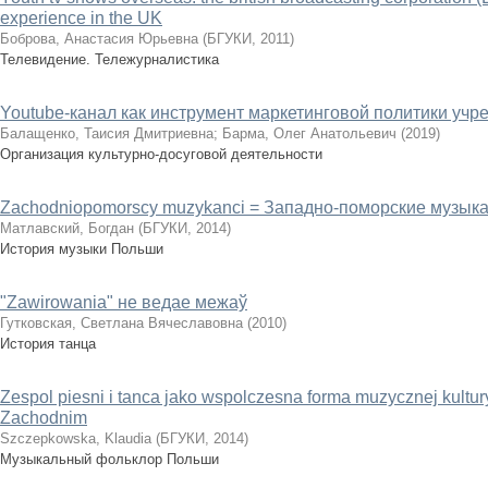
experience in the UK
Боброва, Анастасия Юрьевна
(
БГУКИ
,
2011
)
Телевидение. Тележурналистика
Youtube-канал как инструмент маркетинговой политики учр
Балащенко, Таисия Дмитриевна
;
Барма, Олег Анатольевич
(
2019
)
Организация культурно-досуговой деятельности
Zachodniopomorscy muzykanci = Западно-поморские музык
Матлавский, Богдан
(
БГУКИ
,
2014
)
История музыки Польши
"Zawirowania" не ведае межаў
Гутковская, Светлана Вячеславовна
(
2010
)
История танца
Zespol piesni i tanca jako wspolczesna forma muzycznej kultu
Zachodnim
Szczepkowska, Klaudia
(
БГУКИ
,
2014
)
Музыкальный фольклор Польши