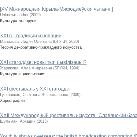
[XV Міжнародныя Кірыла-Мяфодзіеўскія чытанні]
Unknown author
(
2009
)
Культура Беларуси
XXI в.: традиции и новации
Малахова, Лидия Олеговна
(
БГУКИ
,
2020
)
Теория декоративно-прикладного искусства
XXI стагоддзе: новы тып цывілізацыі?
Жарикова, Алла Андреевна
(
БГУКИ
,
1994
)
Культура и цивилизация
XXI фестываль у XXI стагоддзі
Гутковская, Светлана Вячеславовна
(
2009
)
Хореография
XXII Международный фестиваль искусств "Славянский база
Шульман, Аркадий
(
2013
)
Youth tv shows overseas: the british broadcasting corporation 