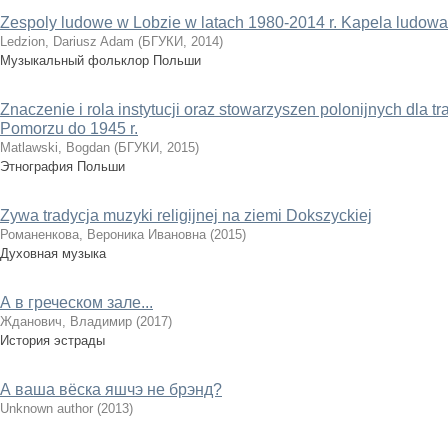
Zespoly ludowe w Lobzie w latach 1980-2014 r. Kapela ludowa
Ledzion, Dariusz Adam
(
БГУКИ
,
2014
)
Музыкальный фольклор Польши
Znaczenie i rola instytucji oraz stowarzyszen polonijnych dla tr
Pomorzu do 1945 r.
Matlawski, Bogdan
(
БГУКИ
,
2015
)
Этнография Польши
Zywa tradycja muzyki religijnej na ziemi Dokszyckiej
Романенкова, Вероника Ивановна
(
2015
)
Духовная музыка
А в греческом зале...
Жданович, Владимир
(
2017
)
История эстрады
А ваша вёска яшчэ не брэнд?
Unknown author
(
2013
)