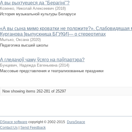
А вы рыхтуецеся да "Берагіні"?
Козенко, Николай Алексеевич
(
2018
)
История музыкальной культуры Беларуси
«А вы сына мимо кроватки не положите?». Слабовидящая
Курганова [выпускница БГУКИ]— о стереотипах
Мытько, Оксана
(
2020
)
Педагогика высшей школы
А гледачоў чаму ўсяго на паўпартэра?
Бунцевич, Надежда Евгеньевна
(
2014
)
Массовые представления и театрализованные праздники
Now showing items 262-281 of 25297
DSpace software
copyright © 2002-2015
DuraSpace
Contact Us
|
Send Feedback