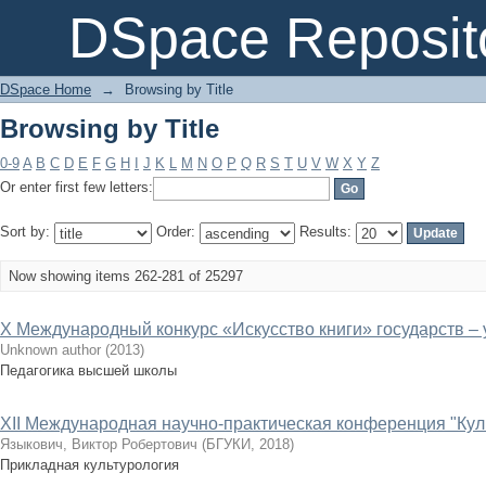
Browsing by Title
DSpace Reposit
DSpace Home
→
Browsing by Title
Browsing by Title
0-9
A
B
C
D
E
F
G
H
I
J
K
L
M
N
O
P
Q
R
S
T
U
V
W
X
Y
Z
Or enter first few letters:
Sort by:
Order:
Results:
Now showing items 262-281 of 25297
X Международный конкурс «Искусство книги» государств –
Unknown author
(
2013
)
Педагогика высшей школы
XII Международная научно-практическая конференция "Куль
Языкович, Виктор Робертович
(
БГУКИ
,
2018
)
Прикладная культурология