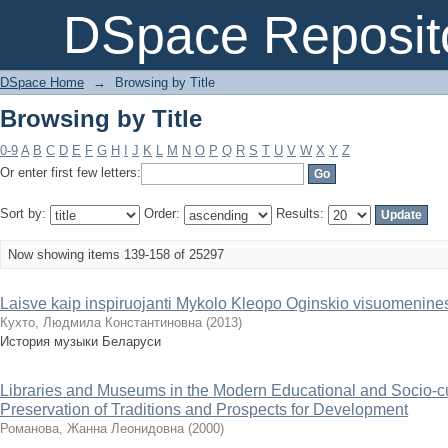
Browsing by Title
DSpace Reposit
DSpace Home
→
Browsing by Title
Browsing by Title
0-9
A
B
C
D
E
F
G
H
I
J
K
L
M
N
O
P
Q
R
S
T
U
V
W
X
Y
Z
Or enter first few letters:
Sort by:
Order:
Results:
Now showing items 139-158 of 25297
Laisve kaip inspiruojanti Mykolo Kleopo Oginskio visuomenines 
Кухто, Людмила Константиновна
(
2013
)
История музыки Беларуси
Libraries and Museums in the Modern Educational and Socio-cu
Preservation of Traditions and Prospects for Development
Романова, Жанна Леонидовна
(
2000
)