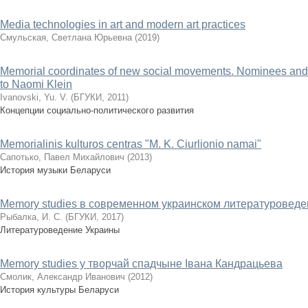
Media technologies in art and modern art practices
Смульская, Светлана Юрьевна
(
2019
)
Memorial coordinates of new social movements. Nominees and 
to Naomi Klein
Ivanovski, Yu. V.
(
БГУКИ
,
2011
)
Концепции социально-политического развития
Memorialinis kulturos centras "M. K. Ciurlionio namai"
Сапотько, Павел Михайлович
(
2013
)
История музыки Беларуси
Memory studies в современном украинском литературовед
Рыбалка, И. С.
(
БГУКИ
,
2017
)
Литературоведение Украины
Memory studies у творчай спадчыне Івана Кандрацьева
Смолик, Александр Иванович
(
2012
)
История культуры Беларуси