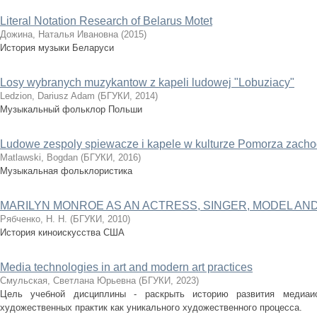
Literal Notation Research of Belarus Motet
Дожина, Наталья Ивановна
(
2015
)
История музыки Беларуси
Losy wybranych muzykantow z kapeli ludowej "Lobuziacy"
Ledzion, Dariusz Adam
(
БГУКИ
,
2014
)
Музыкальный фольклор Польши
Ludowe zespoly spiewacze i kapele w kulturze Pomorza zacho
Matlawski, Bogdan
(
БГУКИ
,
2016
)
Музыкальная фольклористика
MARILYN MONROE AS AN ACTRESS, SINGER, MODEL A
Рябченко, Н. Н.
(
БГУКИ
,
2010
)
История киноискусства США
Media technologies in art and modern art practices
Смульская, Светлана Юрьевна
(
БГУКИ
,
2023
)
Цель учебной дисциплины - раскрыть историю развития медиаис
художественных практик как уникального художественного процесса.