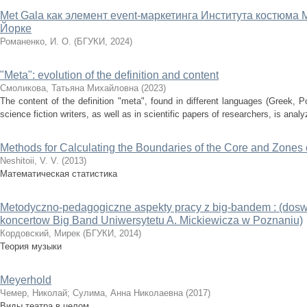
Met Gala как элемент event-маркетинга Института костюма
Йорке
Романенко, И. О.
(
БГУКИ
,
2024
)
"Meta": evolution of the definition and content
Смоликова, Татьяна Михайловна
(
2023
)
The content of the definition "meta", found in different languages (Greek, Pol
science fiction writers, as well as in scientific papers of researchers, is analyz
Methods for Calculating the Boundaries of the Core and Zones 
Neshitoii, V. V.
(
2013
)
Математическая статистика
Metodyczno-pedagogiczne aspekty pracy z big-bandem : (doswi
koncertow Big Band Uniwersytetu A. Mickiewicza w Poznaniu)
Кордовский, Мирек
(
БГУКИ
,
2014
)
Теория музыки
Meyerhold
Чемер, Николай
;
Сулима, Анна Николаевна
(
2017
)
Виды театра в целом