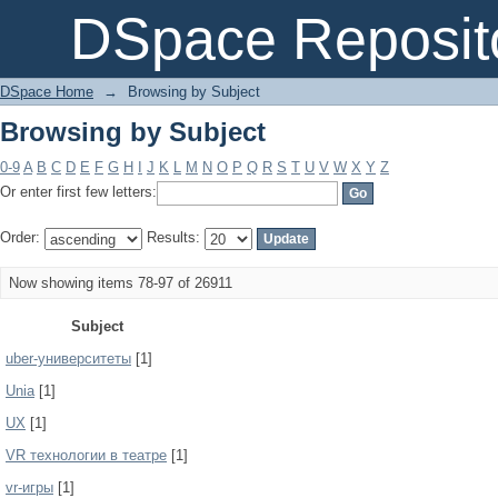
Browsing by Subject
DSpace Reposit
DSpace Home
→
Browsing by Subject
Browsing by Subject
0-9
A
B
C
D
E
F
G
H
I
J
K
L
M
N
O
P
Q
R
S
T
U
V
W
X
Y
Z
Or enter first few letters:
Order:
Results:
Now showing items 78-97 of 26911
Subject
uber-университеты
[1]
Unia
[1]
UX
[1]
VR технологии в театре
[1]
vr-игры
[1]