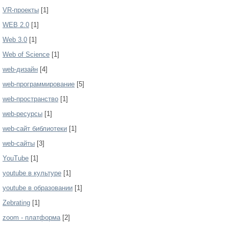
VR-проекты
[1]
WEB 2.0
[1]
Web 3.0
[1]
Web of Science
[1]
web-дизайн
[4]
web-программирование
[5]
web-пространство
[1]
web-ресурсы
[1]
web-сайт библиотеки
[1]
web-сайты
[3]
YouTube
[1]
youtube в культуре
[1]
youtube в образовании
[1]
Zebrating
[1]
zoom - платформа
[2]