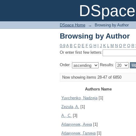
Browsing by Author
DSpace 
DSpace Home
→
Browsing by Author
Browsing by Author
0-9
A
B
C
D
E
F
G
H
I
J
K
L
M
N
O
P
Q
R
Or enter first few letters:
Order:
Results:
Now showing items 28-47 of 6850
Authors Name
Yuvchenko, Nadzeja
[1]
Zezula, A.
[1]
А., С.
[3]
Абакунчик, Анна
[1]
Абакунчик, Галина
[1]