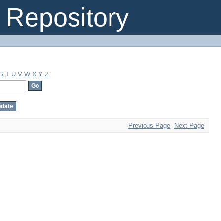
Repository
S
T
U
V
W
X
Y
Z
Previous Page
Next Page