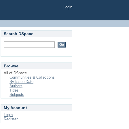
Login
Search DSpace
Browse
All of DSpace
Communities & Collections
By Issue Date
Authors
Titles
Subjects
My Account
Login
Register