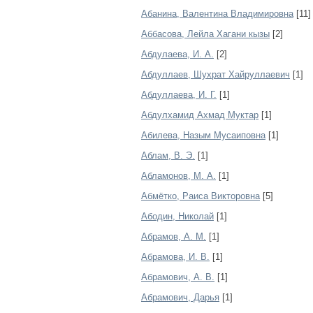
Абанина, Валентина Владимировна
[11]
Аббасова, Лейла Хагани кызы
[2]
Абдулаева, И. А.
[2]
Абдуллаев, Шухрат Хайруллаевич
[1]
Абдуллаева, И. Г.
[1]
Абдулхамид Ахмад Муктар
[1]
Абилева, Назым Мусаиповна
[1]
Аблам, В. Э.
[1]
Абламонов, М. А.
[1]
Абмётко, Раиса Викторовна
[5]
Абодин, Николай
[1]
Абрамов, А. М.
[1]
Абрамова, И. В.
[1]
Абрамович, А. В.
[1]
Абрамович, Дарья
[1]